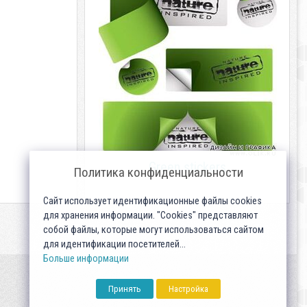
Green stickers
Политика конфиденциальности
Сайт использует идентификационные файлы cookies
для хранения информации. "Cookies" представляют
собой файлы, которые могут использоваться сайтом
для идентификации посетителей...
Больше информации
Принять
Настройка