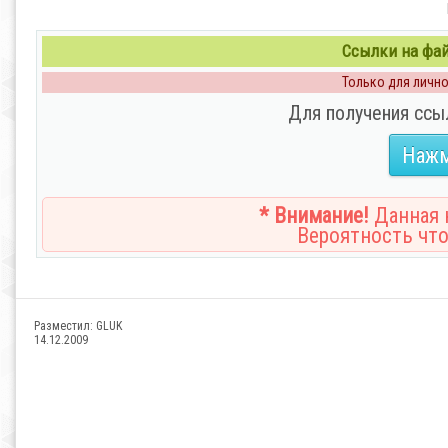
Ссылки на файл
Только для личног
Для получения ссы
Нажм
* Внимание!
Данная н
Вероятность что
Разместил:
GLUK
14.12.2009