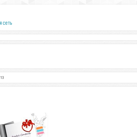
я сеть
#13