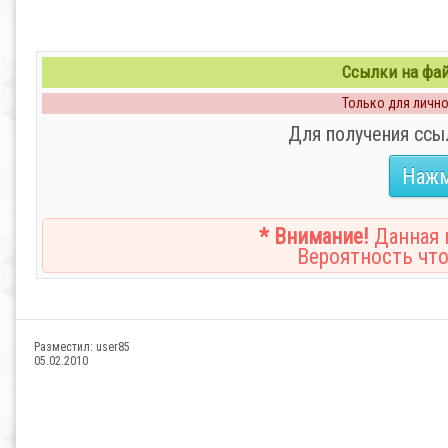
Ссылки на файл
Только для личног
Для получения ссы
Нажм
* Внимание!
Данная н
Вероятность что
Разместил:
user85
05.02.2010