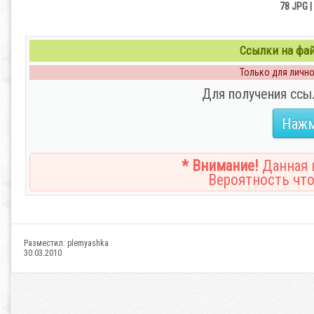
78 JPG |
Ссылки на файл
Только для личног
Для получения ссы
Нажм
* Внимание!
Данная н
Вероятность что
Разместил:
plemyashka
30.03.2010