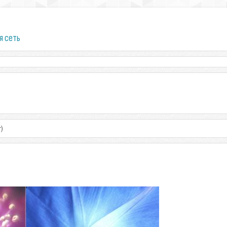
я сеть
)