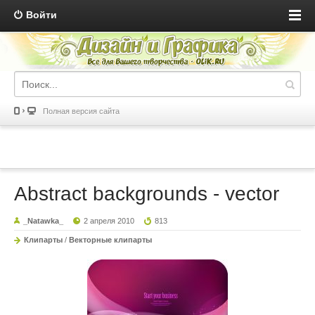
Войти
Полная версия сайта
Abstract backgrounds - vector
_Natawka_
2 апреля 2010
813
Клипарты
/
Векторные клипарты