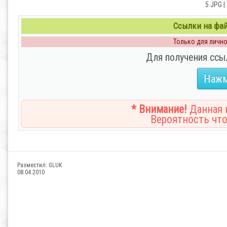
5 JPG |
Ссылки на файл
Только для личног
Для получения ссы
Нажм
* Внимание!
Данная н
Вероятность что
Разместил:
GLUK
08.04.2010