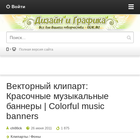
Войти
Полная версия сайта
Векторный клипарт:
Красочные музыкальные
баннеры | Colorful music
banners
ch00ck
26 июня 2011
1 875
Клипарты
/
Фоны