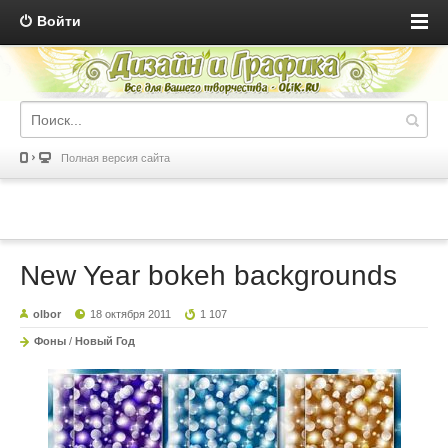
Войти
Полная версия сайта
New Year bokeh backgrounds
olbor
18 октября 2011
1 107
Фоны
/
Новый Год