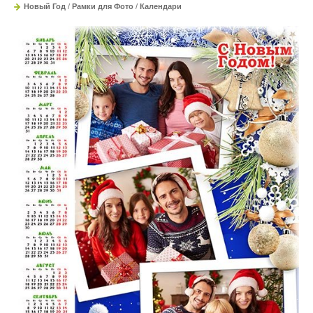
Новый Год
/
Рамки для Фото
/
Календари