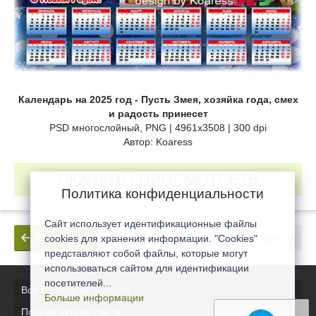
Календарь на 2025 год - Пусть Змея, хозяйка года, смех
и радость принесет
PSD многослойный, PNG | 4961x3508 | 300 dpi
Автор: Koaress
СКАЧАТЬ / ПРОСМОТРЕТЬ
Политика конфиденциальности
Сайт использует идентификационные файлы
В прошлое
В будущее
cookies для хранения информации. "Cookies"
представляют собой файлы, которые могут
использоваться сайтом для идентификации
посетителей...
Все последние новости
Больше информации
Полная версия сайта