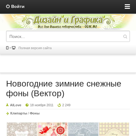
Войти
Полная версия сайта
Новогодние зимние снежные
фоны (Вектор)
AILove
18 ноября 2011
2 249
Клипарты
/
Фоны