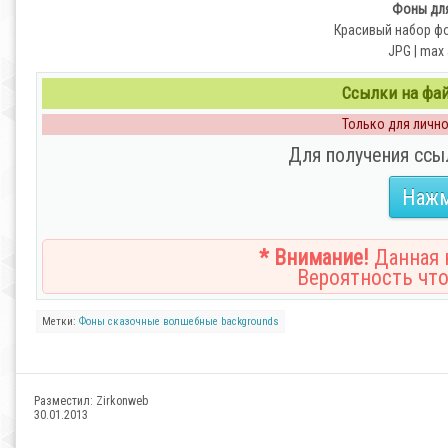
Фоны для
Красивый набор ф
JPG | max 
Ссылки на файл
Только для личног
Для получения ссы
Нажм
* Внимание!
Данная н
Вероятность что
Метки:
Фоны
сказочные
волшебные
backgrounds
Разместил:
Zirkonweb
30.01.2013