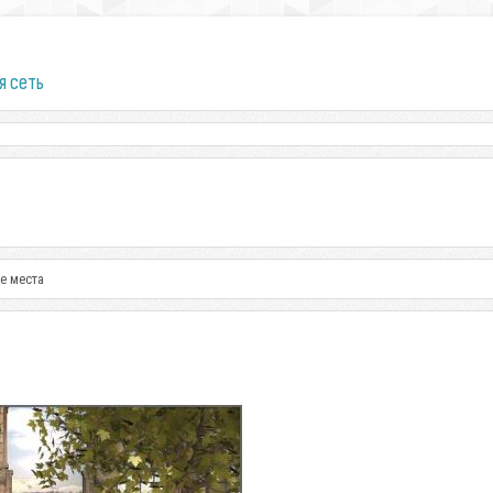
я сеть
е места