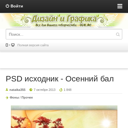
Войти
Полная версия сайта
PSD исходник - Осенний бал
nataika355
7 октября 2013
1 848
Фоны
/
Прочее