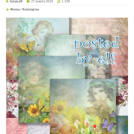
lunar.elf
27 марта 2019
1 138
Фоны
/
Клипарты