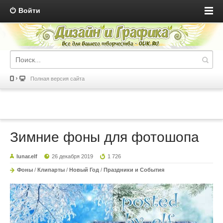
Войти
Полная версия сайта
Зимние фоны для фотошопа
lunar.elf
26 декабря 2019
1 726
Фоны
/
Клипарты
/
Новый Год
/
Праздники и События