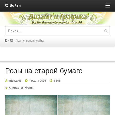
Войти
Полная версия сайта
Розы на старой бумаге
michaa47
4 марта 2015
3 665
Клипарты
/
Фоны