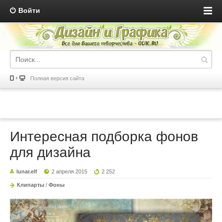
Войти
Полная версия сайта
Интересная подборка фонов
для дизайна
lunar.elf
2 апреля 2015
2 252
Клипарты
/
Фоны