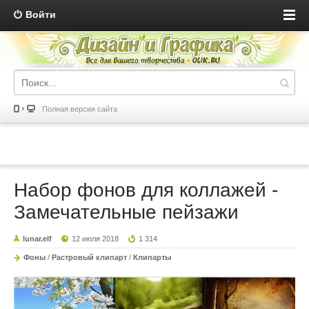
Войти
Полная версия сайта
Набор фонов для коллажей -
Замечательные пейзажи
lunar.elf
12 июля 2018
1 314
Фоны
/
Растровый клипарт
/
Клипарты