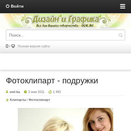
Войти
Полная версия сайта
Фотоклипарт - подружки
owl-ka
2 мая 2011
1 493
Клипарты
/
Фотоклипарт