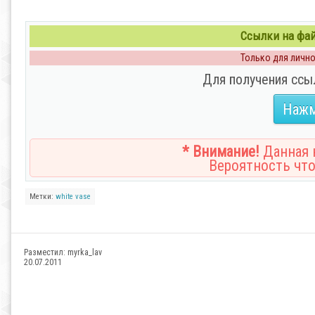
Ссылки на файл
Только для личног
Для получения ссы
Нажм
* Внимание!
Данная н
Вероятность что
Метки:
white
vase
Разместил:
myrka_lav
20.07.2011