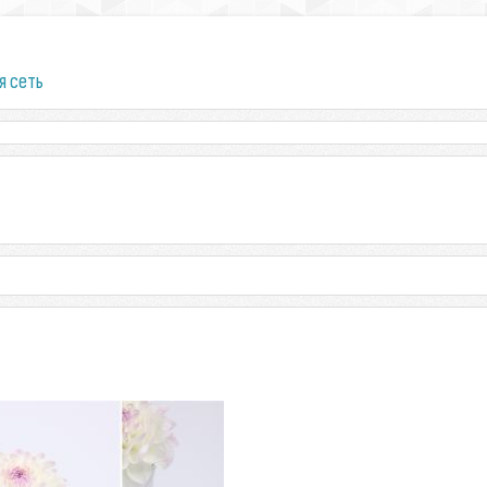
я сеть