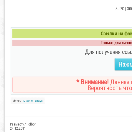
5JPG | 30
Ссылки на файл
Только для личног
Для получения ссы
Нажм
* Внимание!
Данная н
Вероятность что
Метки:
миссис
клаус
Разместил:
olbor
24.12.2011