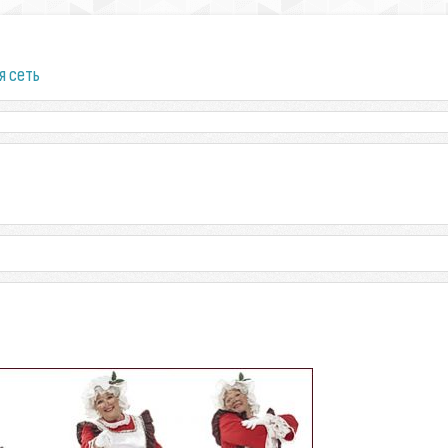
я сеть