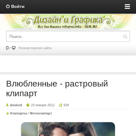
Войти
Полная версия сайта
Влюбленные - растровый
клипарт
deslord
23 января 2012
939
Клипарты
/
Фотоклипарт