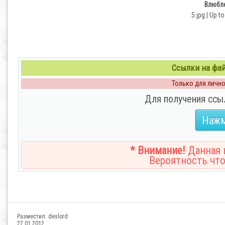
Влюбле
5 jpg | Up t
Ссылки на файл
Только для личног
Для получения ссы
Нажм
* Внимание!
Данная н
Вероятность что
Разместил:
deslord
27.01.2012