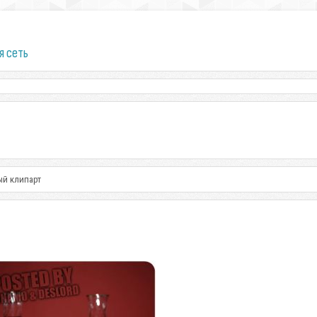
я сеть
ый клипарт