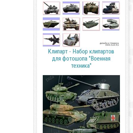
Клипарт - Набор клипартов
для фотошопа "Военная
техника"