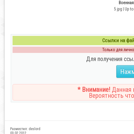
Военная
5 jpg | Up t
Ссылки на файл
Только для личног
Для получения ссы
Нажм
* Внимание!
Данная н
Вероятность что
Разместил:
deslord
03.02.2012