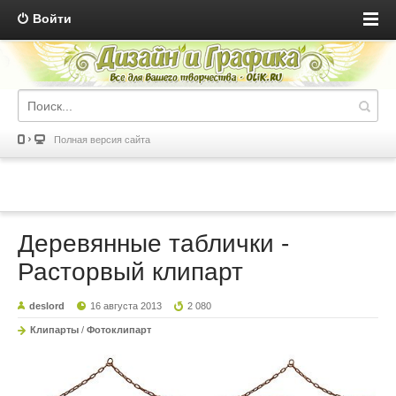
Войти
Полная версия сайта
Деревянные таблички -
Расторвый клипарт
deslord
16 августа 2013
2 080
Клипарты
/
Фотоклипарт