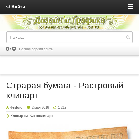
Войти
Полная версия сайта
Страрая бумага - Растровый
клипарт
deslord
2 мая 2016
1 212
Клипарты
/
Фотоклипарт