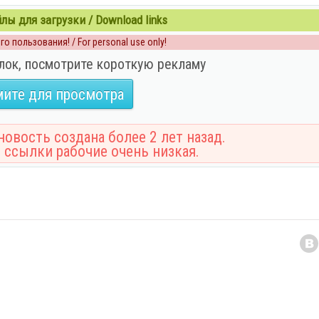
ы для загрузки / Download links
о пользования! / For personal use only!
лок, посмотрите короткую рекламу
ите для просмотра
овость создана более 2 лет назад.
 ссылки рабочие очень низкая.