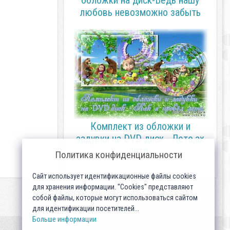
обложки на диск-Ведь нашу
любовь невозможно забыть
Комплект из обложки и
задувки на DVD диск - Лето,ах
лето..
Политика конфиденциальности
Сайт использует идентификационные файлы cookies
для хранения информации. "Cookies" представляют
собой файлы, которые могут использоваться сайтом
для идентификации посетителей...
Больше информации