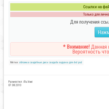
Ссылки на файл
Только для личног
Для получения ссы
Нажм
* Внимание!
Данная н
Вероятность что
Метки:
обложка
свадебные
диск
свадьба
задувка для dvd
psd
Разместил:
illu.kiwi
07.08.2013