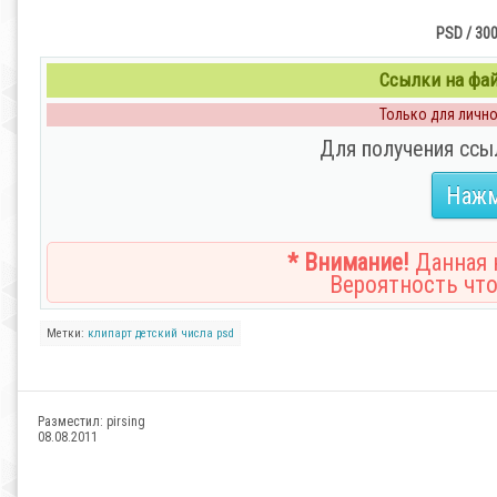
PSD / 300
Ссылки на файл
Только для личног
Для получения ссы
Нажм
* Внимание!
Данная н
Вероятность что
Метки:
клипарт
детский
числа
psd
Разместил:
pirsing
08.08.2011