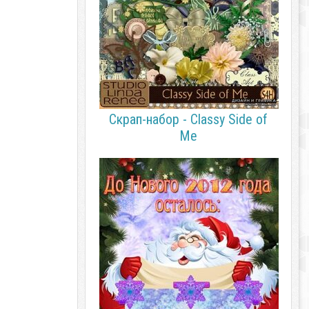
Скрап-набор - Classy Side of
Me