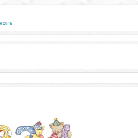
я сеть