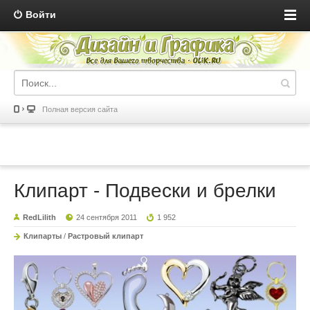
Войти
Полная версия сайта
Клипарт - Подвески и брелки
RedLilith
24 сентября 2011
1 952
Клипарты
/
Растровый клипарт