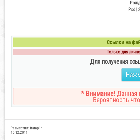
Рожд
Psd | 
Ссылки на файл
Только для личног
Для получения ссы
Нажм
* Внимание!
Данная н
Вероятность что
Разместил:
tramplin
16.12.2011