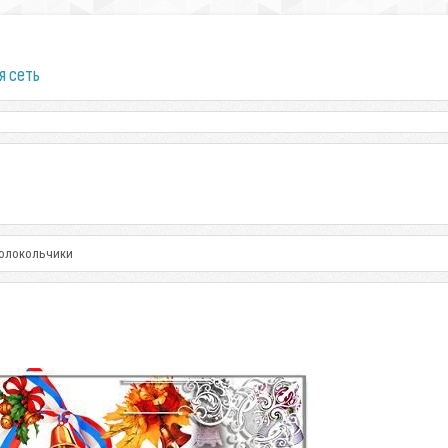
я сеть
колокольчики