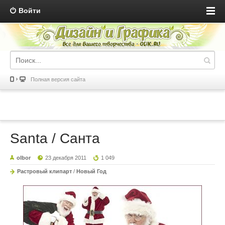
Войти
Полная версия сайта
Santa / Санта
olbor
23 декабря 2011
1 049
Растровый клипарт
/
Новый Год