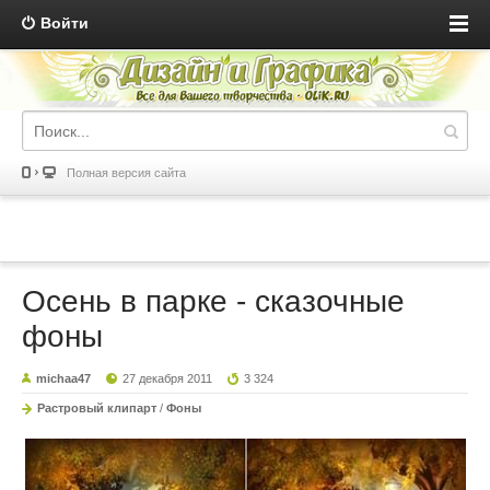
Войти
Полная версия сайта
Осень в парке - сказочные
фоны
michaa47
27 декабря 2011
3 324
Растровый клипарт
/
Фоны