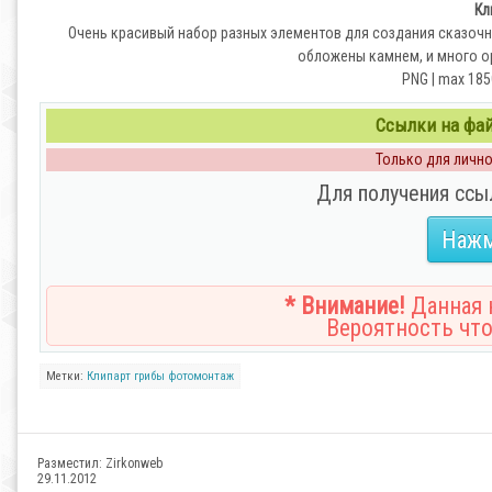
Кл
Очень красивый набор разных элементов для создания сказочны
обложены камнем, и много о
PNG | max 185
Ссылки на файл
Только для личног
Для получения ссы
Нажм
* Внимание!
Данная н
Вероятность что
Метки:
Клипарт
грибы
фотомонтаж
Разместил:
Zirkonweb
29.11.2012