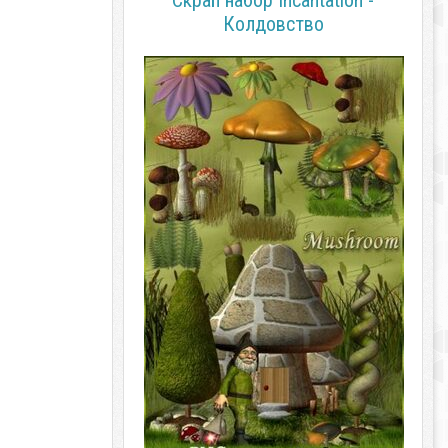
Скрап набор Incantation -
Колдовство