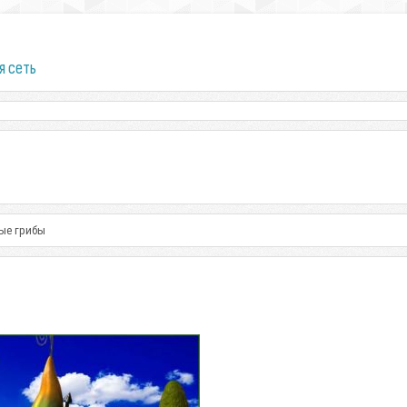
я сеть
ные грибы