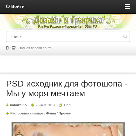
Войти
Полная версия сайта
PSD исходник для фотошопа -
Мы у моря мечтаем
nataika355
7 июня 2013
1 271
Растровый клипарт
/
Фоны
/
Прочее