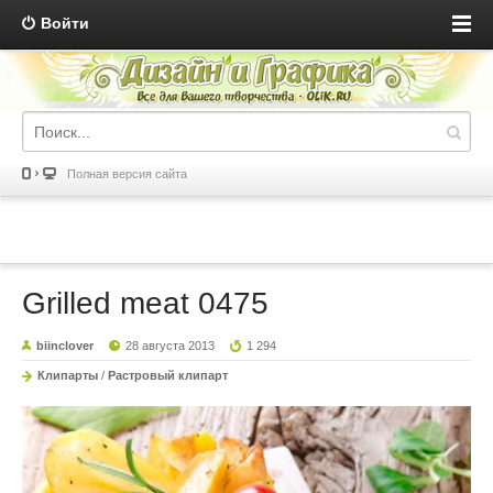
Войти
Полная версия сайта
Grilled meat 0475
biinclover
28 августа 2013
1 294
Клипарты
/
Растровый клипарт