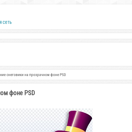
я сеть
дние снеговики на прозрачном фоне PSD
ном фоне PSD