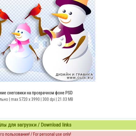
дние снеговики на прозрачном фоне PSD
ьно | max 5720 x 3990 | 300 dpi | 21.03 MB
ы для загрузки / Download links
о пользования! / For personal use only!