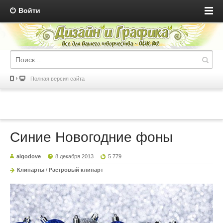
Войти
Полная версия сайта
Синие Новогодние фоны
algodove
8 декабря 2013
5 779
Клипарты
/
Растровый клипарт