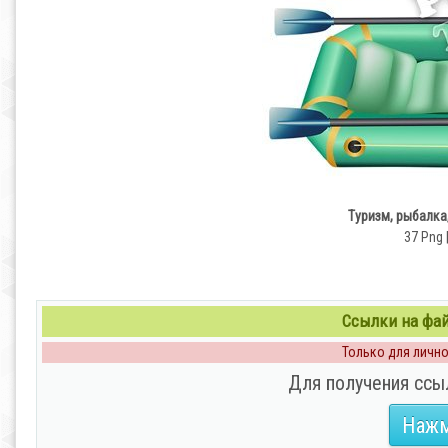
Туризм, рыбалка
37 Png 
Ссылки на файл
Только для личног
Для получения ссы
Нажм