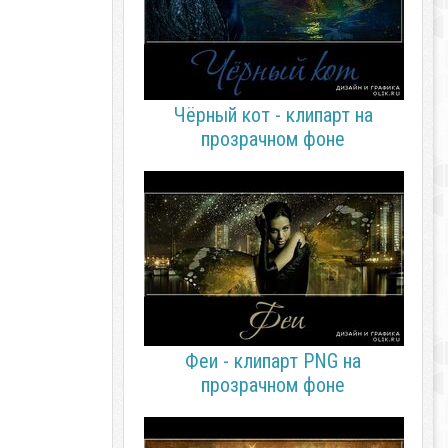
Чёрный кот - клипарт на
прозрачном фоне
Феи - клипарт PNG на
прозрачном фоне