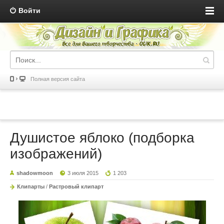
Войти
Полная версия сайта
Душистое яблоко (подборка
изображений)
shadowmoon
3 июля 2015
1 203
Клипарты
/
Растровый клипарт