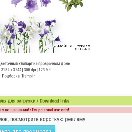
веточный клипарт на прозрачном фоне
| 3184 x 3744 | 300 dpi | 123 MB
Подборка: Tramplin
ы для загрузки / Download links
о пользования! / For personal use only!
лок, посмотрите короткую рекламу
ите для просмотра