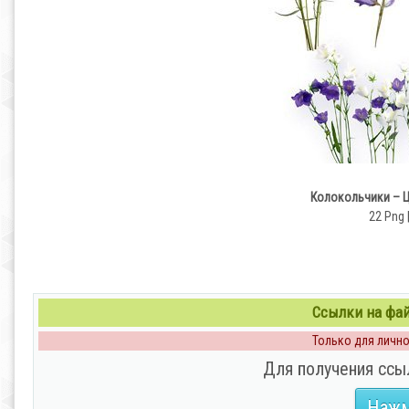
Колокольчики – Ц
22 Png 
Ссылки на файл
Только для личног
Для получения ссы
Нажм