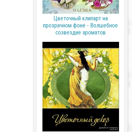
Цветочный клипарт на
прозрачном фоне - Волшебное
созвездие ароматов