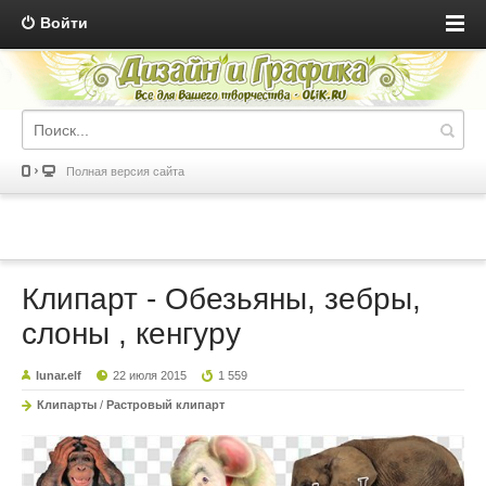
Войти
Полная версия сайта
Клипарт - Обезьяны, зебры,
слоны , кенгуру
lunar.elf
22 июля 2015
1 559
Клипарты
/
Растровый клипарт