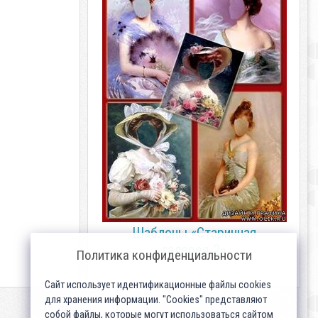
Шаблоны «Старинная
галерея-2»
Политика конфиденциальности
Сайт использует идентификационные файлы cookies
для хранения информации. "Cookies" представляют
собой файлы, которые могут использоваться сайтом