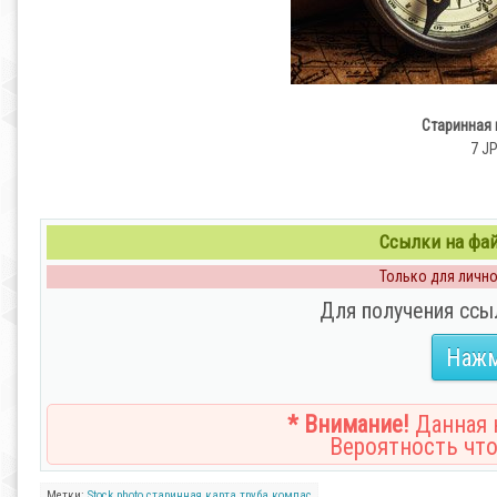
Старинная 
7 JP
Ссылки на файл
Только для личног
Для получения ссы
Нажм
* Внимание!
Данная н
Вероятность что
Метки:
Stock photo
старинная
карта
труба
компас