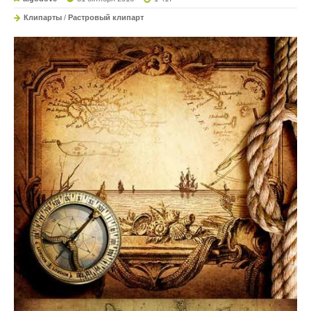
Клипарты
/
Растровый клипарт