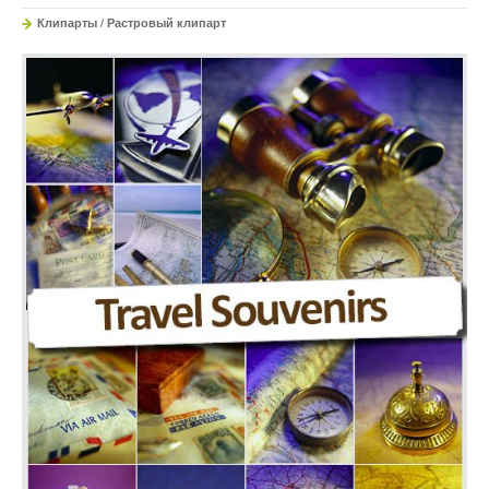
Клипарты
/
Растровый клипарт