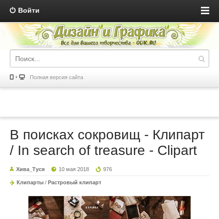
Войти
Полная версия сайта
В поисках сокровищ - Клипарт
/ In search of treasure - Clipart
Хива_Туся
10 мая 2018
976
Клипарты
/
Растровый клипарт