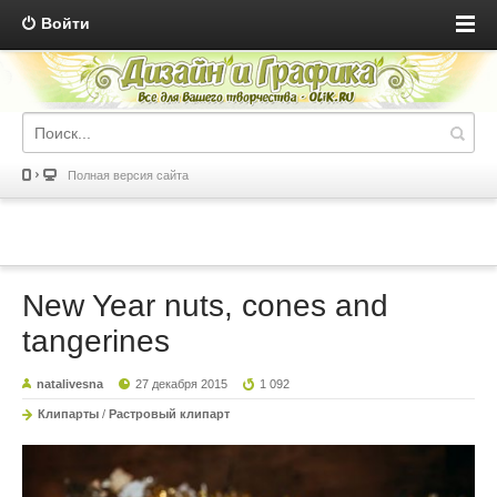
Войти
Полная версия сайта
New Year nuts, cones and
tangerines
natalivesna
27 декабря 2015
1 092
Клипарты
/
Растровый клипарт