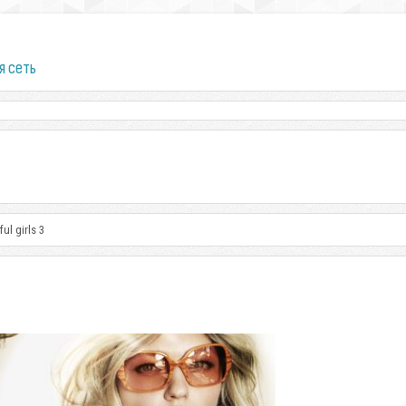
я сеть
ul girls 3