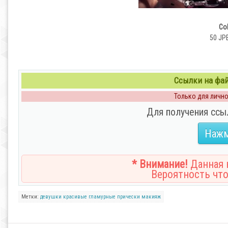
Col
50 JPE
Ссылки на файл
Только для личног
Для получения ссы
Нажм
* Внимание!
Данная н
Вероятность что
Метки:
девушки
красивые
гламурные
прически
макияж