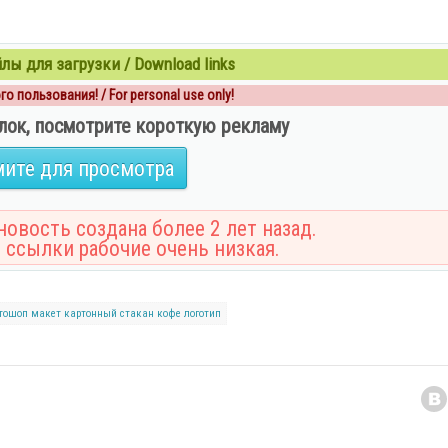
ы для загрузки / Download links
о пользования! / For personal use only!
лок, посмотрите короткую рекламу
ите для просмотра
овость создана более 2 лет назад.
 ссылки рабочие очень низкая.
тошоп
макет
картонный
стакан
кофе
логотип