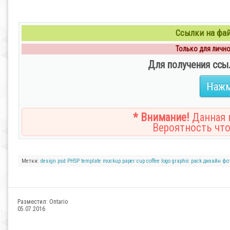
Ссылки на файл
Только для личног
Для получения ссы
Нажм
* Внимание!
Данная н
Вероятность что
Метки:
design
psd
PHSP
template
mockup
paper
cup
coffee
logo
graphic
pack
дизайн
фо
Разместил:
Ontario
05.07.2016