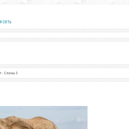
я сеть
т - Слоны 3