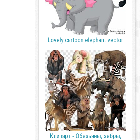
Lovely cartoon elephant vector
Клипарт - Обезьяны, зебры,