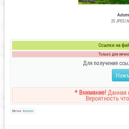
Autumn 
25 JPEG | 
Ссылки на файл
Только для личног
Для получения ссы
Нажм
* Внимание!
Данная н
Вероятность что
Метки:
Autumn