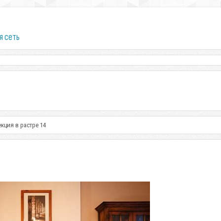
я сеть
кция в растре 14