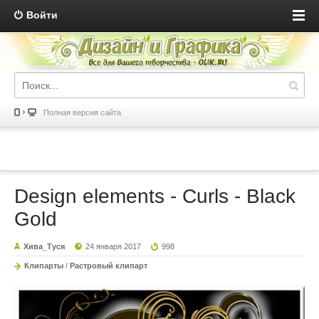
Войти
Полная версия сайта
Design elements - Curls - Black
Gold
Хива_Туся
24 января 2017
998
Клипарты
/
Растровый клипарт