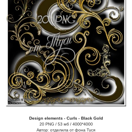
Design elements - Curls - Black Gold
20 PNG / 53 мб / 4000*4000
Автор: отделила от фона Туся