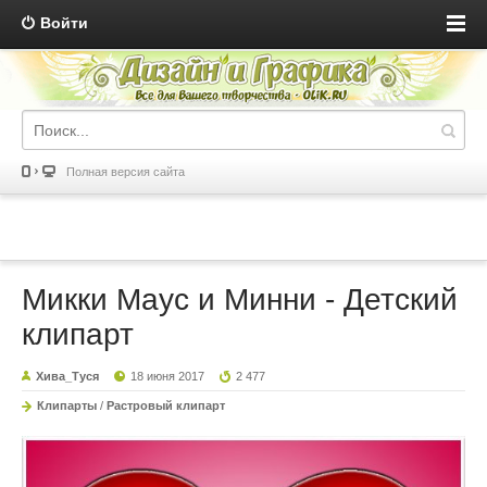
Войти
Полная версия сайта
Микки Маус и Минни - Детский
клипарт
Хива_Туся
18 июня 2017
2 477
Клипарты
/
Растровый клипарт