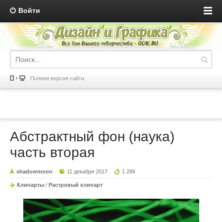
Войти
Полная версия сайта
Абстрактный фон (наука)
часть вторая
shadowmoon
11 декабря 2017
1 286
Клипарты
/
Растровый клипарт