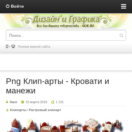
Войти
Полная версия сайта
Png Клип-арты - Кровати и
манежи
fiace
15 марта 2018
1 131
Клипарты
/
Растровый клипарт